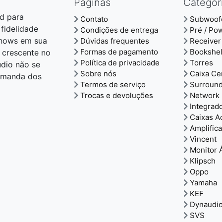
Páginas
Categor
d para
Contato
Subwoof
 fidelidade
Condições de entrega
Pré / Po
shows em sua
Dúvidas frequentes
Receiver
Formas de pagamento
Bookshel
 crescente no
Política de privacidade
Torres
udio não se
Sobre nós
Caixa Ce
demanda dos
Termos de serviço
Surroun
Trocas e devoluções
Network 
Integrad
Caixas A
Amplific
Vincent
Monitor 
Klipsch
Oppo
Yamaha
KEF
Dynaudi
SVS