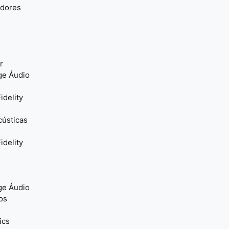
adores
r
ge Áudio
idelity
cústicas
idelity
ge Áudio
os
ics