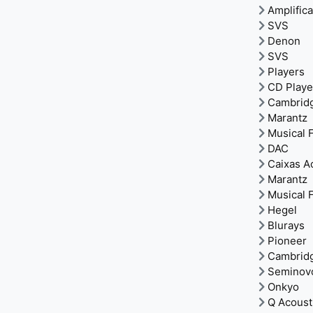
Amplific
SVS
Denon
SVS
Players
CD Playe
Cambrid
Marantz
Musical F
DAC
Caixas A
Marantz
Musical F
Hegel
Blurays
Pioneer
Cambrid
Seminov
Onkyo
Q Acoust