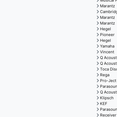
Musical F
Marantz
Cambrid
Marantz
Marantz
Hegel
Pioneer
Hegel
Yamaha
Vincent
Q Acoust
Q Acoust
Toca Dis
Rega
Pro-Ject
Parasou
Q Acoust
Klipsch
KEF
Parasou
Receiver