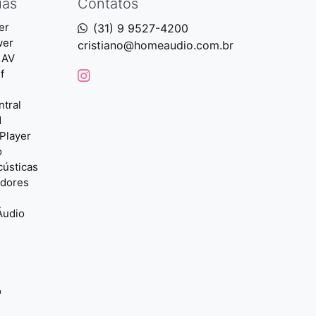
ias
Contatos
er
(31) 9 9527-4200
wer
cristiano@homeaudio.com.br
 AV
f
ntral
d
Player
o
cústicas
adores
Áudio
o