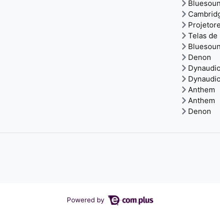
Bluesou
Cambrid
Projetor
Telas de
Bluesou
Denon
Dynaudi
Dynaudi
Anthem
Anthem
Denon
Powered by