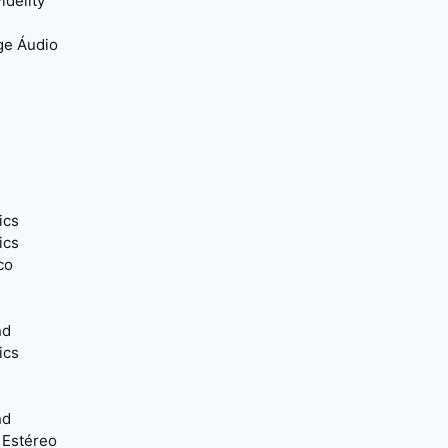
idelity
ge Áudio
ics
ics
co
nd
ics
nd
 Estéreo