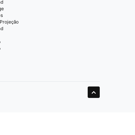
nd
ge
es
 Projeção
nd
o
o