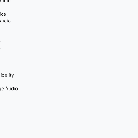
Áudio
ics
Áudio
o
o
idelity
ge Áudio