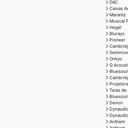
DAC
Caixas A
Marantz
Musical F
Hegel
Blurays
Pioneer
Cambrid
Seminov
Onkyo
Q Acoust
Bluesou
Cambrid
Projetor
Telas de
Bluesou
Denon
Dynaudi
Dynaudi
Anthem
Anthem