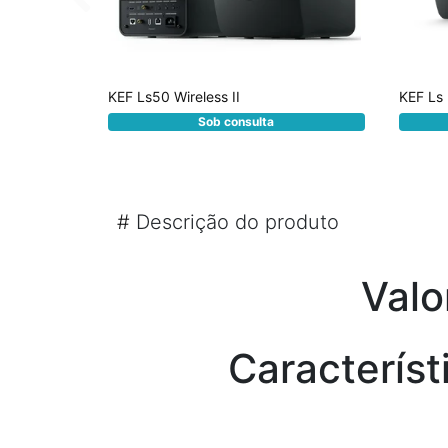
KEF Ls50 Wireless II
KEF Ls
Sob consulta
#
Descrição do produto
Valo
Característ