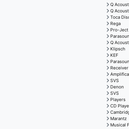
Q Acoust
Q Acoust
Toca Dis
Rega
Pro-Ject
Parasou
Q Acoust
Klipsch
KEF
Parasou
Receiver
Amplific
SVS
Denon
SVS
Players
CD Playe
Cambrid
Marantz
Musical F