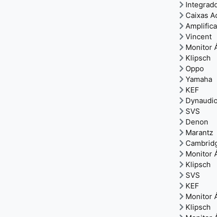
Integrad
Caixas A
Amplific
Vincent
Monitor 
Klipsch
Oppo
Yamaha
KEF
Dynaudi
SVS
Denon
Marantz
Cambrid
Monitor 
Klipsch
SVS
KEF
Monitor 
Klipsch