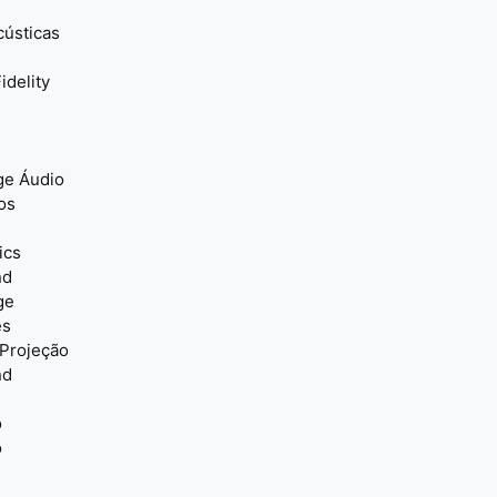
cústicas
idelity
ge Áudio
os
ics
nd
ge
es
 Projeção
nd
o
o