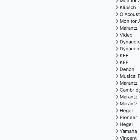
Monitor 
Klipsch
Q Acoust
Monitor 
Marantz
Video
Dynaudi
Dynaudi
KEF
KEF
Denon
Musical F
Marantz
Cambrid
Marantz
Marantz
Hegel
Pioneer
Hegel
Yamaha
Vincent