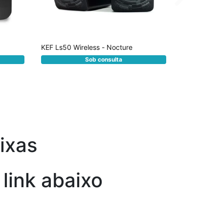
KEF Ls50 Wireless - Nocture
KEF Refere
R$ 0,0
Sob consulta
aixas
 link abaixo