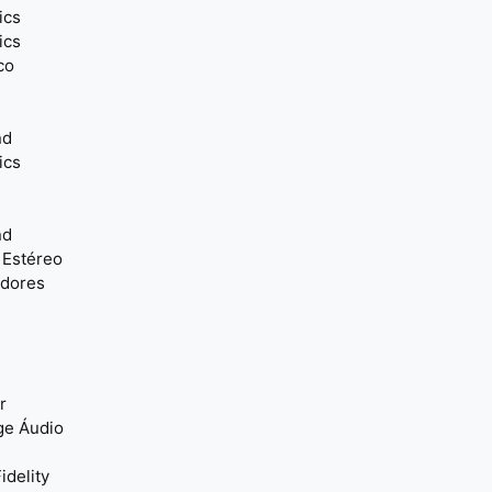
ics
ics
co
nd
ics
nd
 Estéreo
adores
r
ge Áudio
idelity