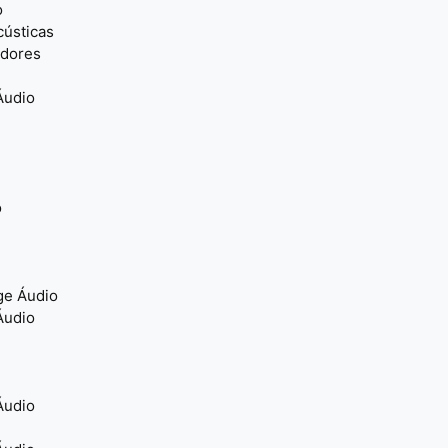
o
cústicas
adores
Áudio
o
ge Áudio
Áudio
Áudio