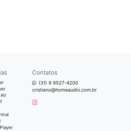
ias
Contatos
er
(31) 9 9527-4200
wer
cristiano@homeaudio.com.br
 AV
f
ntral
d
Player