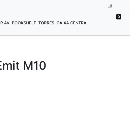
0
ER AV
BOOKSHELF
TORRES
CAIXA CENTRAL
Emit M10