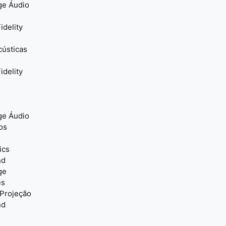
ge Áudio
idelity
cústicas
idelity
ge Áudio
os
ics
nd
ge
es
 Projeção
nd