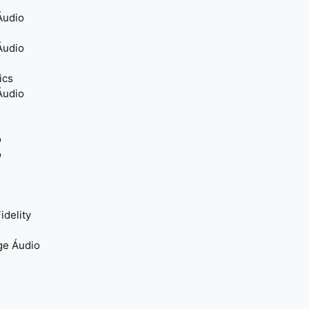
Áudio
Áudio
ics
Áudio
o
o
idelity
ge Áudio