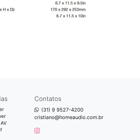
ias
Contatos
er
(31) 9 9527-4200
wer
cristiano@homeaudio.com.br
 AV
f