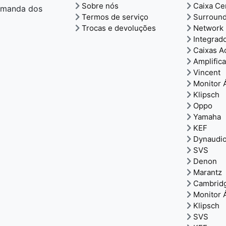
Sobre nós
Caixa Ce
demanda dos
Termos de serviço
Surroun
Trocas e devoluções
Network 
Integrad
Caixas A
Amplific
Vincent
Monitor 
Klipsch
Oppo
Yamaha
KEF
Dynaudi
SVS
Denon
Marantz
Cambrid
Monitor 
Klipsch
SVS