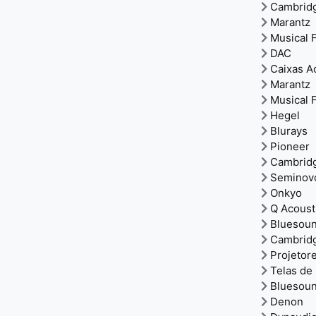
Cambrid
Marantz
Musical F
DAC
Caixas A
Marantz
Musical F
Hegel
Blurays
Pioneer
Cambrid
Seminov
Onkyo
Q Acoust
Bluesou
Cambrid
Projetor
Telas de
Bluesou
Denon