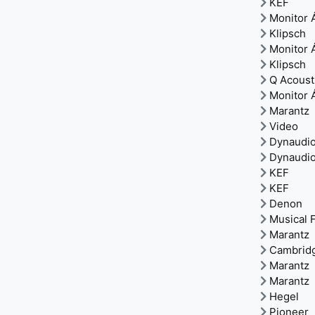
KEF
Monitor 
Klipsch
Monitor 
Klipsch
Q Acoust
Monitor 
Marantz
Video
Dynaudi
Dynaudi
KEF
KEF
Denon
Musical F
Marantz
Cambrid
Marantz
Marantz
Hegel
Pioneer