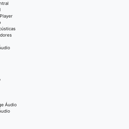
ntral
d
Player
o
cústicas
adores
Áudio
o
ge Áudio
Áudio