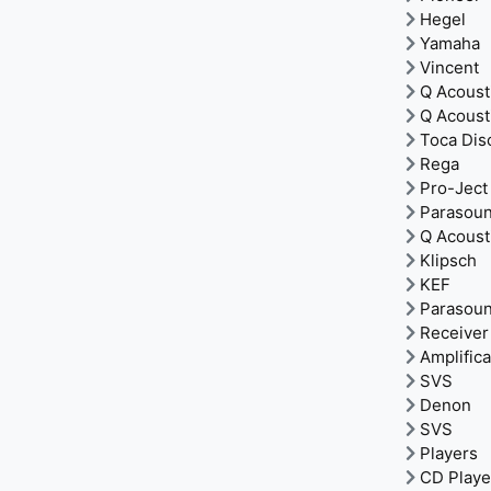
Hegel
Yamaha
Vincent
Q Acoust
Q Acoust
Toca Dis
Rega
Pro-Ject
Parasou
Q Acoust
Klipsch
KEF
Parasou
Receiver
Amplific
SVS
Denon
SVS
Players
CD Playe