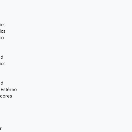
ics
ics
co
nd
ics
nd
 Estéreo
adores
r