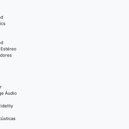
nd
ics
nd
 Estéreo
adores
r
ge Áudio
idelity
cústicas