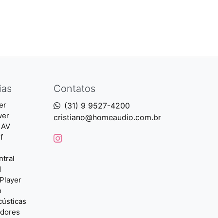
ias
Contatos
er
(31) 9 9527-4200
wer
cristiano@homeaudio.com.br
 AV
f
ntral
d
Player
o
cústicas
adores