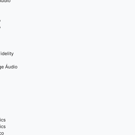
Áudio
o
o
idelity
ge Áudio
ics
ics
co