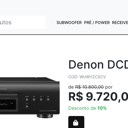
SUBWOOFER
PRÉ / POWER
RECEIV
Denon DC
COD: WUWYZCSCV
de
R$ 10.800,00
por
R$ 9.720,
Desconto de
10%