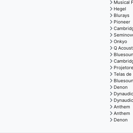
Musical F
Hegel
Blurays
Pioneer
Cambrid
Seminov
Onkyo
Q Acoust
Bluesou
Cambrid
Projetor
Telas de
Bluesou
Denon
Dynaudi
Dynaudi
Anthem
Anthem
Denon