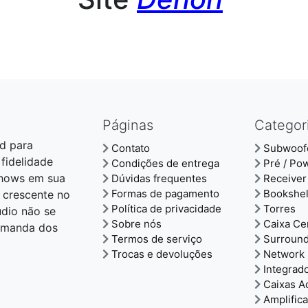
Páginas
Categor
d para
Contato
Subwoof
 fidelidade
Condições de entrega
Pré / Po
shows em sua
Dúvidas frequentes
Receiver
Formas de pagamento
Bookshel
 crescente no
Política de privacidade
Torres
udio não se
Sobre nós
Caixa Ce
demanda dos
Termos de serviço
Surroun
Trocas e devoluções
Network 
Integrad
Caixas A
Amplific