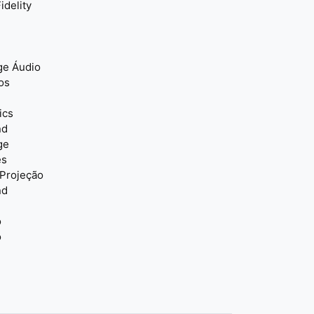
idelity
ge Áudio
os
ics
nd
ge
es
 Projeção
nd
o
o