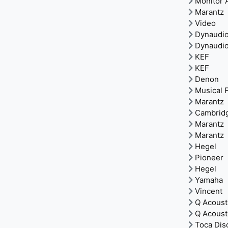
Monitor 
Marantz
Video
Dynaudi
Dynaudi
KEF
KEF
Denon
Musical F
Marantz
Cambrid
Marantz
Marantz
Hegel
Pioneer
Hegel
Yamaha
Vincent
Q Acoust
Q Acoust
Toca Dis