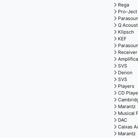
Rega
Pro-Ject
Parasou
Q Acoust
Klipsch
KEF
Parasou
Receiver
Amplific
SVS
Denon
SVS
Players
CD Playe
Cambrid
Marantz
Musical F
DAC
Caixas A
Marantz