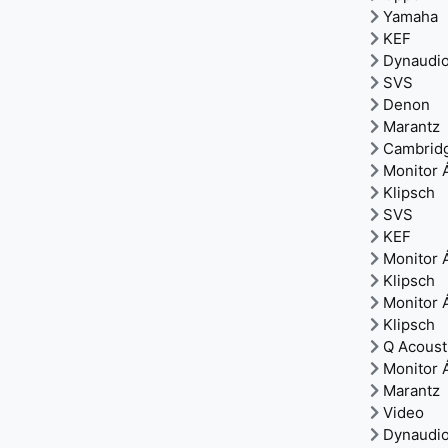
Yamaha
KEF
Dynaudi
SVS
Denon
Marantz
Cambrid
Monitor 
Klipsch
SVS
KEF
Monitor 
Klipsch
Monitor 
Klipsch
Q Acoust
Monitor 
Marantz
Video
Dynaudi