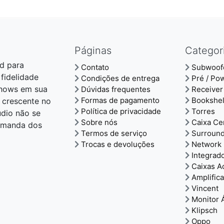
Páginas
Categor
d para
Contato
Subwoof
 fidelidade
Condições de entrega
Pré / Po
shows em sua
Dúvidas frequentes
Receiver
Formas de pagamento
Bookshel
 crescente no
Política de privacidade
Torres
udio não se
Sobre nós
Caixa Ce
demanda dos
Termos de serviço
Surroun
Trocas e devoluções
Network 
Integrad
Caixas A
Amplific
Vincent
Monitor 
Klipsch
Oppo