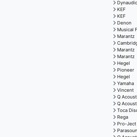
Dynaudi
KEF
KEF
Denon
Musical F
Marantz
Cambrid
Marantz
Marantz
Hegel
Pioneer
Hegel
Yamaha
Vincent
Q Acoust
Q Acoust
Toca Dis
Rega
Pro-Ject
Parasou