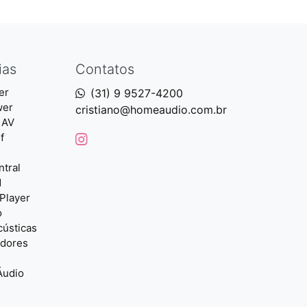
ias
Contatos
er
(31) 9 9527-4200
wer
cristiano@homeaudio.com.br
 AV
f
ntral
d
Player
o
cústicas
adores
Áudio