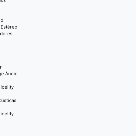
ics
nd
 Estéreo
adores
r
ge Áudio
idelity
cústicas
idelity