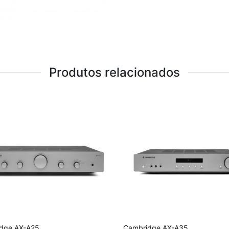
Produtos relacionados
dge AX-A25
Cambridge AX-A35