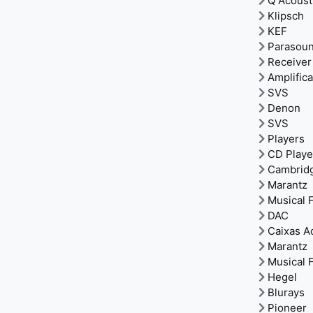
Q Acoust
Klipsch
KEF
Parasou
Receiver
Amplific
SVS
Denon
SVS
Players
CD Playe
Cambrid
Marantz
Musical F
DAC
Caixas A
Marantz
Musical F
Hegel
Blurays
Pioneer