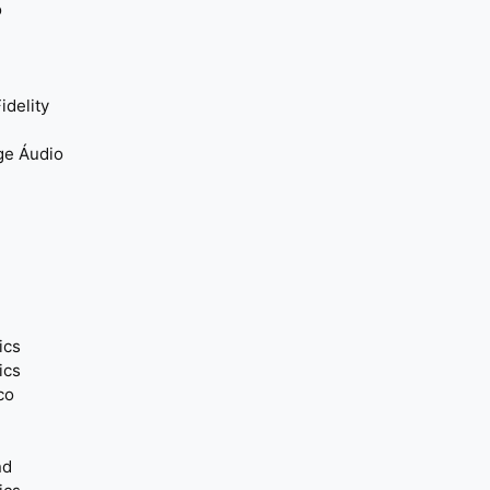
o
idelity
ge Áudio
ics
ics
co
nd