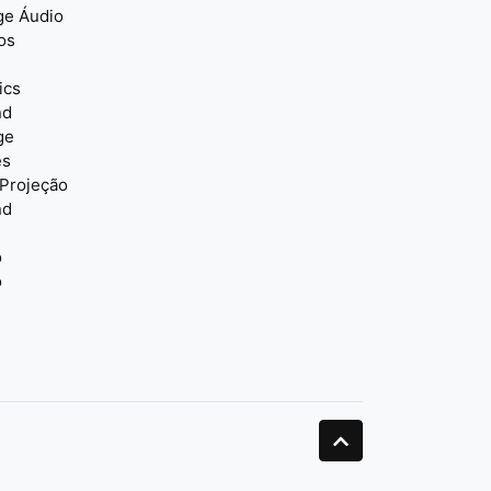
ge Áudio
os
ics
nd
ge
es
 Projeção
nd
o
o