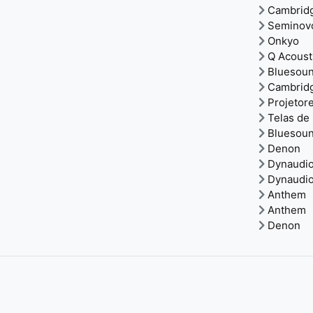
Cambrid
Seminov
Onkyo
Q Acoust
Bluesou
Cambrid
Projetor
Telas de
Bluesou
Denon
Dynaudi
Dynaudi
Anthem
Anthem
Denon