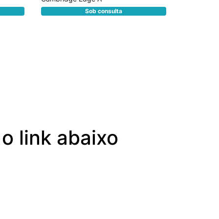
R$ 0,0
Sob consulta
o
o link abaixo