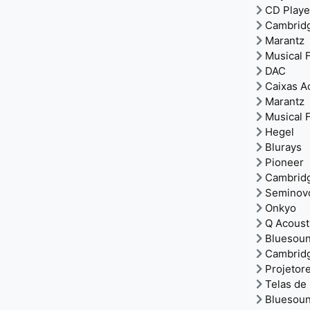
CD Playe
Cambrid
Marantz
Musical F
DAC
Caixas A
Marantz
Musical F
Hegel
Blurays
Pioneer
Cambrid
Seminov
Onkyo
Q Acoust
Bluesou
Cambrid
Projetor
Telas de
Bluesou