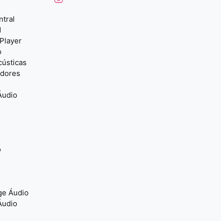
ntral
d
Player
o
cústicas
adores
Áudio
o
ge Áudio
Áudio