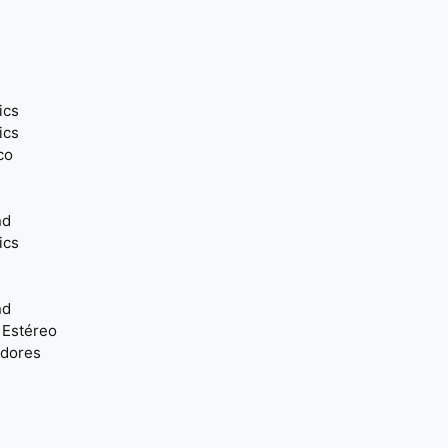
ics
ics
co
nd
ics
nd
 Estéreo
adores