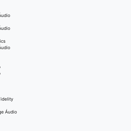
Áudio
Áudio
ics
Áudio
o
o
idelity
ge Áudio