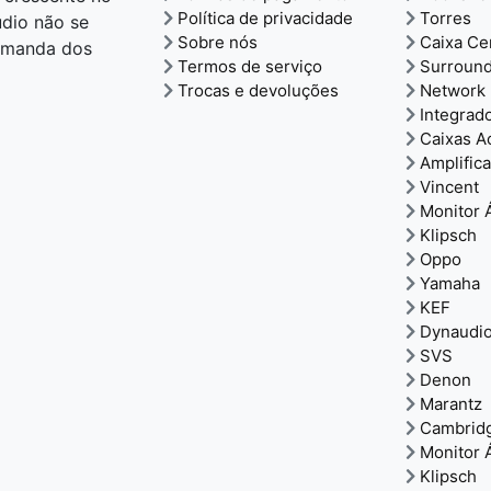
Política de privacidade
Torres
udio não se
Sobre nós
Caixa Ce
demanda dos
Termos de serviço
Surroun
Trocas e devoluções
Network 
Integrad
Caixas A
Amplific
Vincent
Monitor 
Klipsch
Oppo
Yamaha
KEF
Dynaudi
SVS
Denon
Marantz
Cambrid
Monitor 
Klipsch