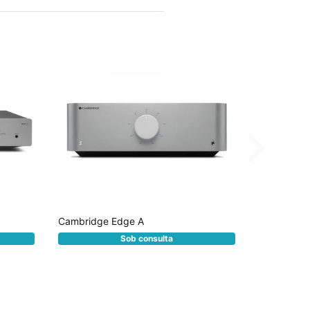
Cambridge Edge A
Cambridge
R$ 0,0
Sob consulta