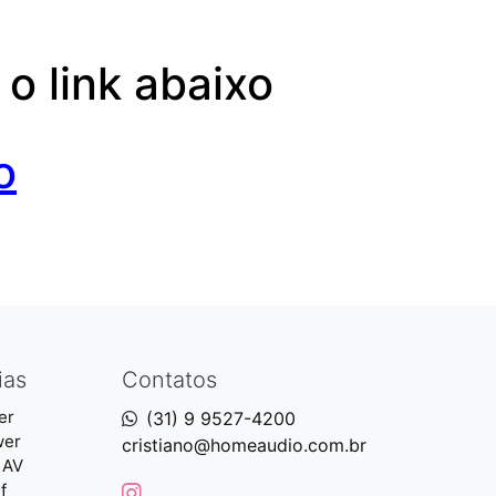
o link abaixo
o
ias
Contatos
er
(31) 9 9527-4200
wer
cristiano@homeaudio.com.br
 AV
f