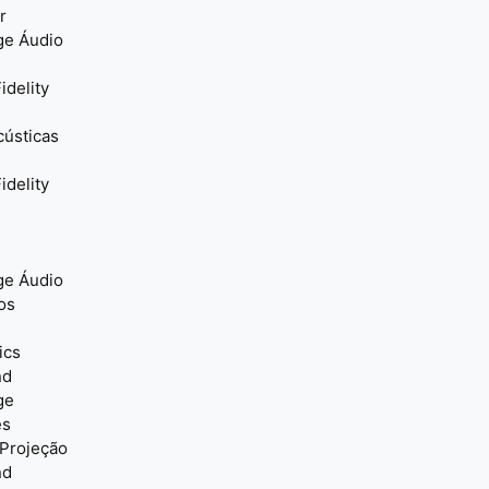
r
ge Áudio
idelity
cústicas
idelity
ge Áudio
os
ics
nd
ge
es
 Projeção
nd