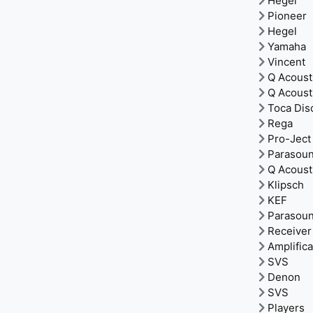
Hegel
Pioneer
Hegel
Yamaha
Vincent
Q Acoust
Q Acoust
Toca Dis
Rega
Pro-Ject
Parasou
Q Acoust
Klipsch
KEF
Parasou
Receiver
Amplific
SVS
Denon
SVS
Players